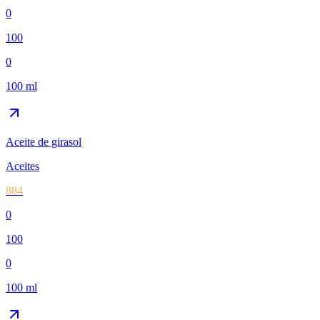
0
100
0
100 ml
Aceite de girasol
Aceites
884
0
100
0
100 ml