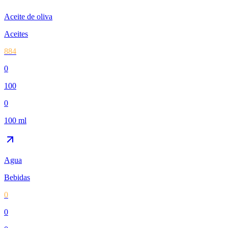
Aceite de oliva
Aceites
884
0
100
0
100 ml
Agua
Bebidas
0
0