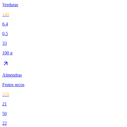
Verduras
149
6.4
0.5
33
100 g
Almendras
Frutos secos
579
21
50
22