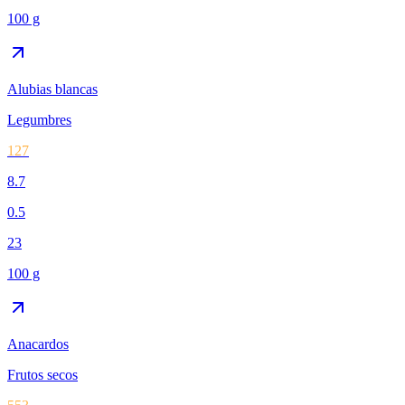
100 g
Alubias blancas
Legumbres
127
8.7
0.5
23
100 g
Anacardos
Frutos secos