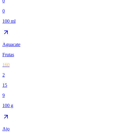
0
0
100 ml
Aguacate
Frutas
160
2
15
9
100 g
Ajo