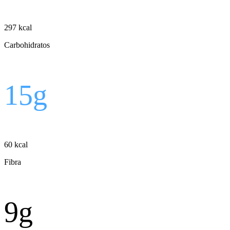
297
kcal
Carbohidratos
15
g
60
kcal
Fibra
9
g