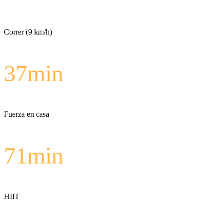
Correr (9 km/h)
37
min
Fuerza en casa
71
min
HIIT