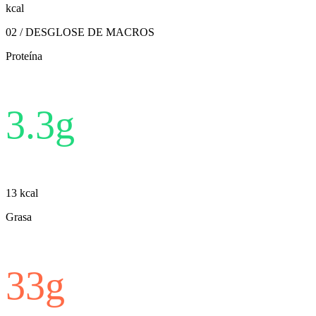
kcal
02 / DESGLOSE DE MACROS
Proteína
3.3
g
13
kcal
Grasa
33
g