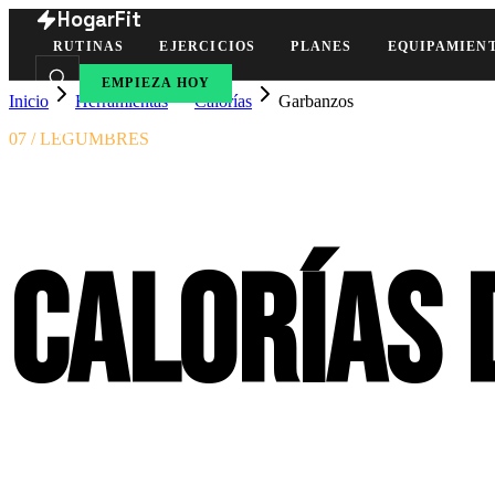
HogarFit
RUTINAS
EJERCICIOS
PLANES
EQUIPAMIEN
EMPIEZA HOY
Inicio
Herramientas
Calorías
Garbanzos
07 / LEGUMBRES
Calorías