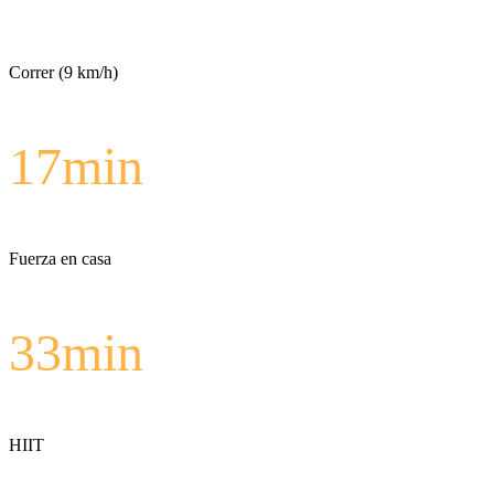
Correr (9 km/h)
17
min
Fuerza en casa
33
min
HIIT