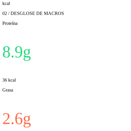
kcal
02 / DESGLOSE DE MACROS
Proteína
8.9
g
36
kcal
Grasa
2.6
g