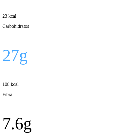
23
kcal
Carbohidratos
27
g
108
kcal
Fibra
7.6
g