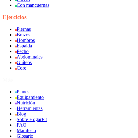
Con mancuernas
Ejercicios
Piernas
Brazos
Hombros
Espalda
Pecho
Abdominales
Glúteos
Core
Más
Planes
Equipamiento
Nutrición
Herramientas
Blog
Sobre HogarFit
FAQ
Manifesto
Glosario