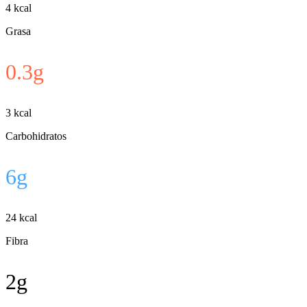
4
kcal
Grasa
0.3
g
3
kcal
Carbohidratos
6
g
24
kcal
Fibra
2
g