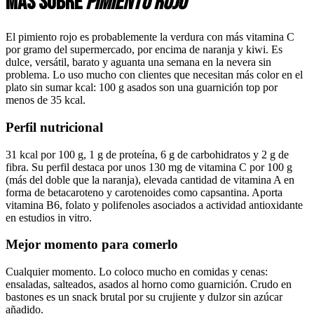
Más sobre
pimiento rojo
El pimiento rojo es probablemente la verdura con más vitamina C
por gramo del supermercado, por encima de naranja y kiwi. Es
dulce, versátil, barato y aguanta una semana en la nevera sin
problema. Lo uso mucho con clientes que necesitan más color en el
plato sin sumar kcal: 100 g asados son una guarnición top por
menos de 35 kcal.
Perfil nutricional
31 kcal por 100 g, 1 g de proteína, 6 g de carbohidratos y 2 g de
fibra. Su perfil destaca por unos 130 mg de vitamina C por 100 g
(más del doble que la naranja), elevada cantidad de vitamina A en
forma de betacaroteno y carotenoides como capsantina. Aporta
vitamina B6, folato y polifenoles asociados a actividad antioxidante
en estudios in vitro.
Mejor momento para comerlo
Cualquier momento. Lo coloco mucho en comidas y cenas:
ensaladas, salteados, asados al horno como guarnición. Crudo en
bastones es un snack brutal por su crujiente y dulzor sin azúcar
añadido.