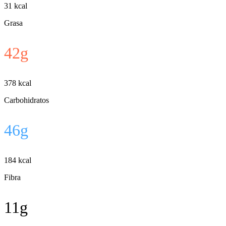
31
kcal
Grasa
42
g
378
kcal
Carbohidratos
46
g
184
kcal
Fibra
11
g