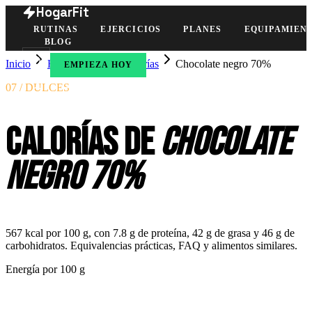
HogarFit
RUTINAS
EJERCICIOS
PLANES
EQUIPAMIEN
BLOG
Inicio
Herramientas
Calorías
Chocolate negro 70%
EMPIEZA HOY
07 / DULCES
Calorías de
chocolate
negro 70%
567 kcal por 100 g, con 7.8 g de proteína, 42 g de grasa y 46 g de
carbohidratos. Equivalencias prácticas, FAQ y alimentos similares.
Energía por
100 g