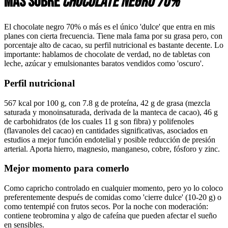
Más sobre
chocolate negro 70%
El chocolate negro 70% o más es el único 'dulce' que entra en mis
planes con cierta frecuencia. Tiene mala fama por su grasa pero, con
porcentaje alto de cacao, su perfil nutricional es bastante decente. Lo
importante: hablamos de chocolate de verdad, no de tabletas con
leche, azúcar y emulsionantes baratos vendidos como 'oscuro'.
Perfil nutricional
567 kcal por 100 g, con 7.8 g de proteína, 42 g de grasa (mezcla
saturada y monoinsaturada, derivada de la manteca de cacao), 46 g
de carbohidratos (de los cuales 11 g son fibra) y polifenoles
(flavanoles del cacao) en cantidades significativas, asociados en
estudios a mejor función endotelial y posible reducción de presión
arterial. Aporta hierro, magnesio, manganeso, cobre, fósforo y zinc.
Mejor momento para comerlo
Como capricho controlado en cualquier momento, pero yo lo coloco
preferentemente después de comidas como 'cierre dulce' (10-20 g) o
como tentempié con frutos secos. Por la noche con moderación:
contiene teobromina y algo de cafeína que pueden afectar el sueño
en sensibles.