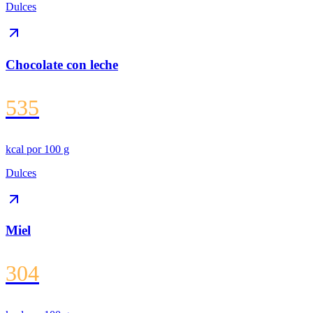
Dulces
Chocolate con leche
535
kcal por
100 g
Dulces
Miel
304