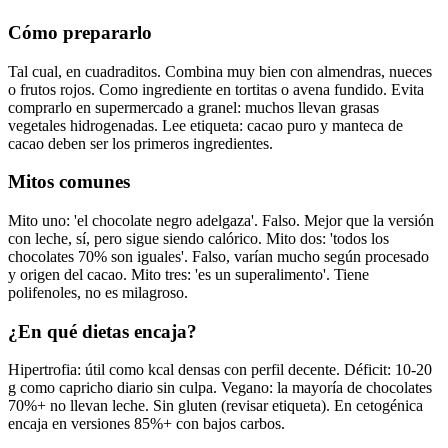
Cómo prepararlo
Tal cual, en cuadraditos. Combina muy bien con almendras, nueces
o frutos rojos. Como ingrediente en tortitas o avena fundido. Evita
comprarlo en supermercado a granel: muchos llevan grasas
vegetales hidrogenadas. Lee etiqueta: cacao puro y manteca de
cacao deben ser los primeros ingredientes.
Mitos comunes
Mito uno: 'el chocolate negro adelgaza'. Falso. Mejor que la versión
con leche, sí, pero sigue siendo calórico. Mito dos: 'todos los
chocolates 70% son iguales'. Falso, varían mucho según procesado
y origen del cacao. Mito tres: 'es un superalimento'. Tiene
polifenoles, no es milagroso.
¿En qué dietas encaja?
Hipertrofia: útil como kcal densas con perfil decente. Déficit: 10-20
g como capricho diario sin culpa. Vegano: la mayoría de chocolates
70%+ no llevan leche. Sin gluten (revisar etiqueta). En cetogénica
encaja en versiones 85%+ con bajos carbos.