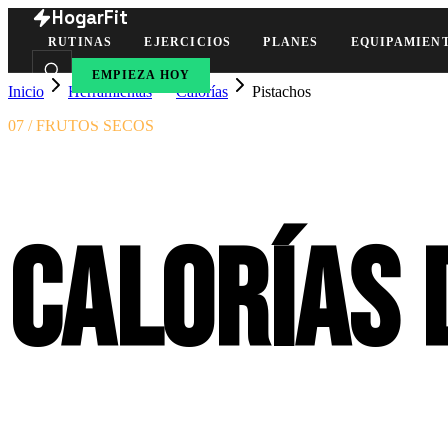
HogarFit
RUTINAS
EJERCICIOS
PLANES
EQUIPAMIEN
EMPIEZA HOY
Inicio
Herramientas
Calorías
Pistachos
07 / FRUTOS SECOS
Calorías