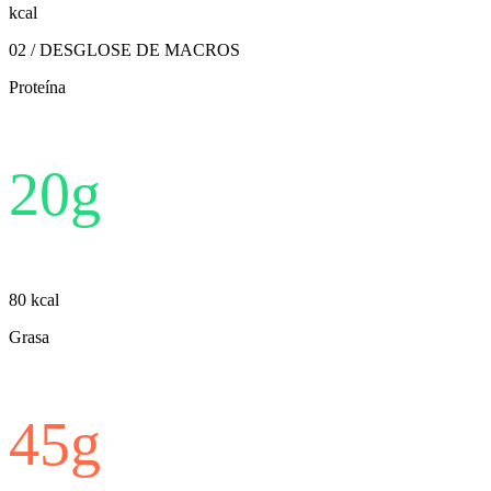
kcal
02 / DESGLOSE DE MACROS
Proteína
20
g
80
kcal
Grasa
45
g