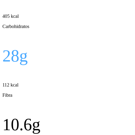
405
kcal
Carbohidratos
28
g
112
kcal
Fibra
10.6
g