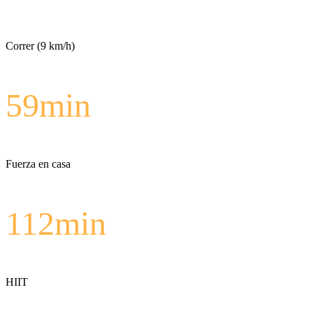
Correr (9 km/h)
59
min
Fuerza en casa
112
min
HIIT