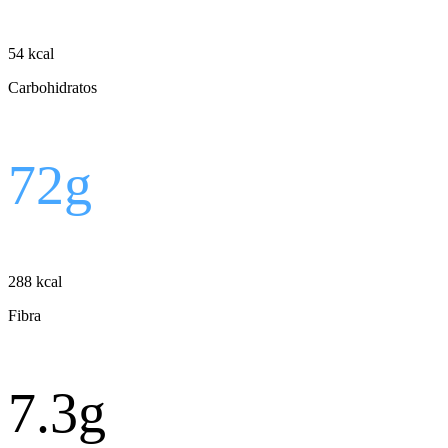
54
kcal
Carbohidratos
72
g
288
kcal
Fibra
7.3
g