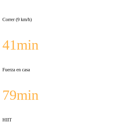
Correr (9 km/h)
41
min
Fuerza en casa
79
min
HIIT