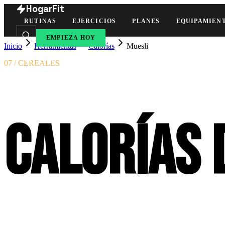
HogarFit
RUTINAS
EJERCICIOS
PLANES
EQUIPAMIEN
EMPIEZA HOY
Inicio
Herramientas
Calorías
Muesli
07 / CEREALES
Calorías