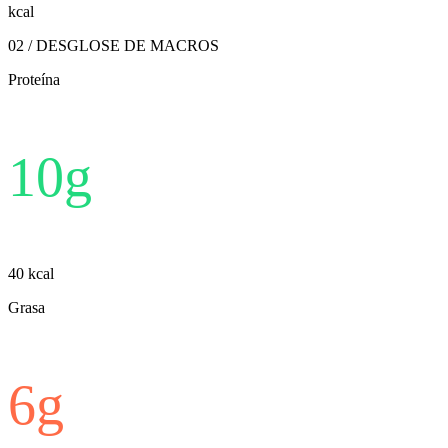
kcal
02 / DESGLOSE DE MACROS
Proteína
10
g
40
kcal
Grasa
6
g