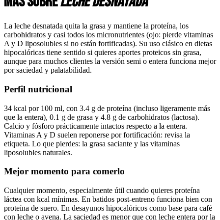
Más sobre
leche desnatada
La leche desnatada quita la grasa y mantiene la proteína, los
carbohidratos y casi todos los micronutrientes (ojo: pierde vitaminas
A y D liposolubles si no están fortificadas). Su uso clásico en dietas
hipocalóricas tiene sentido si quieres aportes proteicos sin grasa,
aunque para muchos clientes la versión semi o entera funciona mejor
por saciedad y palatabilidad.
Perfil nutricional
34 kcal por 100 ml, con 3.4 g de proteína (incluso ligeramente más
que la entera), 0.1 g de grasa y 4.8 g de carbohidratos (lactosa).
Calcio y fósforo prácticamente intactos respecto a la entera.
Vitaminas A y D suelen reponerse por fortificación: revisa la
etiqueta. Lo que pierdes: la grasa saciante y las vitaminas
liposolubles naturales.
Mejor momento para comerlo
Cualquier momento, especialmente útil cuando quieres proteína
láctea con kcal mínimas. En batidos post-entreno funciona bien con
proteína de suero. En desayunos hipocalóricos como base para café
con leche o avena. La saciedad es menor que con leche entera por la