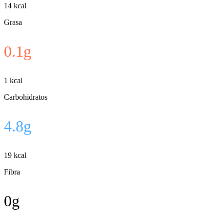
14
kcal
Grasa
0.1
g
1
kcal
Carbohidratos
4.8
g
19
kcal
Fibra
0
g