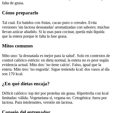
falta de grasa.
Cómo prepararlo
Tal cual. En batidos con frutas, cacao puro o cereales. Evita
versiones 'sin lactosa desnatadas' aromatizadas con sabores: muchas
llevan azúcar añadido. Si la usas para cocinar, queda más líquida
que la entera porque le falta la fase grasa.
Mitos comunes
Mito uno: 'la desnatada es mejor para la salud'. Solo en contextos de
control calórico estricto: en dieta normal, la entera no es peor según
evidencia actual. Mito dos: 'no tiene calcio'. Falso, igual que la
entera. Mito tres: 'no engorda'. Sigue teniendo kcal: dos vasos al día
son 170 kcal.
¿En qué dietas encaja?
Déficit calórico: top tier por proteína sin grasa. Hipertrofia con kcal
limitadas: válida. Vegetariana sí, vegana no. Cetogénica: fuera por
lactosa. Para intolerantes, versión sin lactosa.
Consejo del entrenador