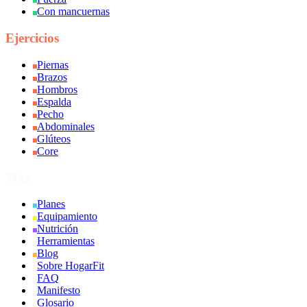
Con mancuernas
Ejercicios
Piernas
Brazos
Hombros
Espalda
Pecho
Abdominales
Glúteos
Core
Más
Planes
Equipamiento
Nutrición
Herramientas
Blog
Sobre HogarFit
FAQ
Manifesto
Glosario