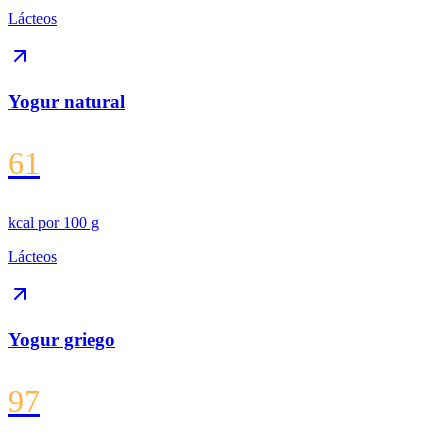
Lácteos
Yogur natural
61
kcal por
100 g
Lácteos
Yogur griego
97