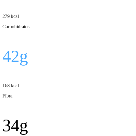
279
kcal
Carbohidratos
42
g
168
kcal
Fibra
34
g