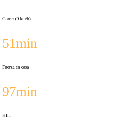
Correr (9 km/h)
51
min
Fuerza en casa
97
min
HIIT