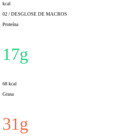
kcal
02 / DESGLOSE DE MACROS
Proteína
17
g
68
kcal
Grasa
31
g