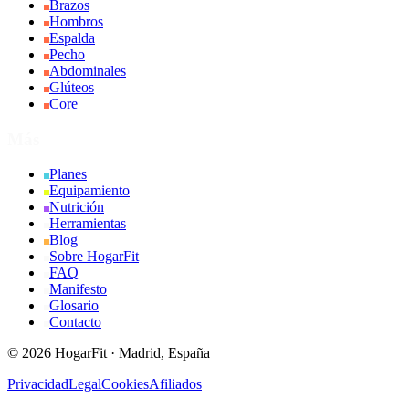
Brazos
Hombros
Espalda
Pecho
Abdominales
Glúteos
Core
Más
Planes
Equipamiento
Nutrición
Herramientas
Blog
Sobre HogarFit
FAQ
Manifesto
Glosario
Contacto
©
2026
HogarFit · Madrid, España
Privacidad
Legal
Cookies
Afiliados