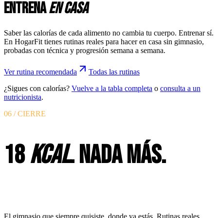
Entrena
en casa
Saber las calorías de cada alimento no cambia tu cuerpo. Entrenar sí.
En HogarFit tienes rutinas reales para hacer en casa sin gimnasio,
probadas con técnica y progresión semana a semana.
Ver rutina recomendada
Todas las rutinas
¿Sigues con calorías?
Vuelve a la tabla completa
o
consulta a un
nutricionista
.
06 / CIERRE
18
KCAL
. NADA MÁS.
HogarFit
El gimnasio que siempre quisiste, donde ya estás. Rutinas reales