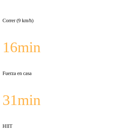
Correr (9 km/h)
16
min
Fuerza en casa
31
min
HIIT