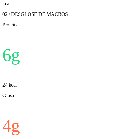
kcal
02 / DESGLOSE DE MACROS
Proteína
6
g
24
kcal
Grasa
4
g