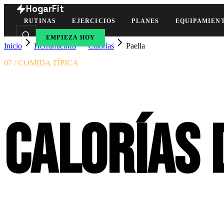
HogarFit
RUTINAS
EJERCICIOS
PLANES
EQUIPAMIEN
EMPIEZA HOY
Inicio
Herramientas
Calorías
Paella
07 / COMIDA TÍPICA
Calorías