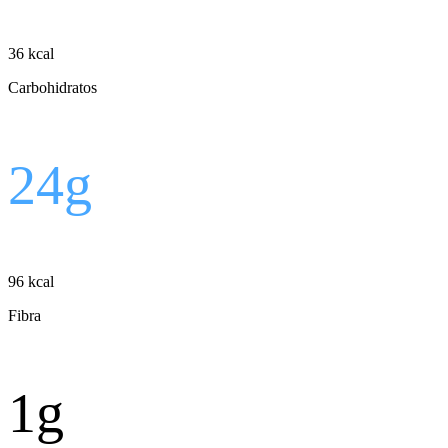
36
kcal
Carbohidratos
24
g
96
kcal
Fibra
1
g