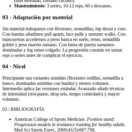
(más densidad, formato circuito).
Mantenimiento
: 3 series, 10-12 reps, 60 s descanso.
03 · Adaptación por material
Sin material trabajamos con flexiones, sentadillas, hip thrust y core.
Con bandas añadimos pull aparts, face pulls y monster walks. Con
mancuernas accedemos a press banca en suelo, remo, sentadilla
goblet y peso muerto rumano. Con barra de puerta sumamos
dominadas y leg raises colgado. La progresión consiste en sumar
reps o series antes de complicar el ejercicio.
04 · Nivel
Principiante usa variantes asistidas (flexiones rodillas, sentadilla a
banco, dominadas asistidas con banda) y menos volumen.
Intermedio aplica las versiones estándar. Avanzado añade técnicas
de intensidad (rest-pause, drop sets, tempo controlado) y mayor
volumen.
03 / BIBLIOGRAFÍA
American College of Sports Medicine.
Position stand:
Progression models in resistance training for healthy adults.
Med Sci Sports Exerc, 2009;41(3):687-708.