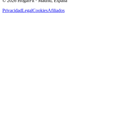
©
2026
HogarFit · Madrid, España
Privacidad
Legal
Cookies
Afiliados