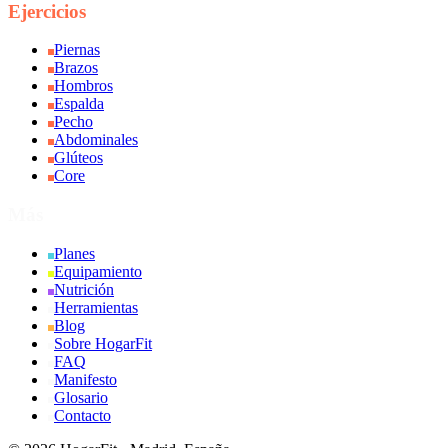
Ejercicios
Piernas
Brazos
Hombros
Espalda
Pecho
Abdominales
Glúteos
Core
Más
Planes
Equipamiento
Nutrición
Herramientas
Blog
Sobre HogarFit
FAQ
Manifesto
Glosario
Contacto